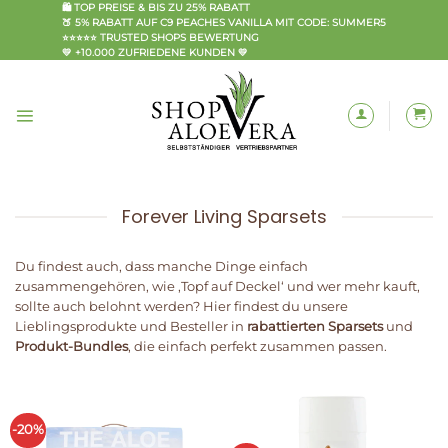
Zum
🛍️ TOP PREISE & BIS ZU 25% RABATT
🍑 5% RABATT AUF C9 PEACHES VANILLA MIT CODE: SUMMER5
Inhalt
⭐⭐⭐⭐⭐ TRUSTED SHOPS BEWERTUNG
springen
💛 +10.000 ZUFRIEDENE KUNDEN 💛
Forever Living Sparsets
Du findest auch, dass manche Dinge einfach
zusammengehören, wie ‚Topf auf Deckel‘ und wer mehr kauft,
sollte auch belohnt werden? Hier findest du unsere
Lieblingsprodukte und Besteller in
rabattierten Sparsets
und
Produkt-Bundles
, die einfach perfekt zusammen passen.
-20%