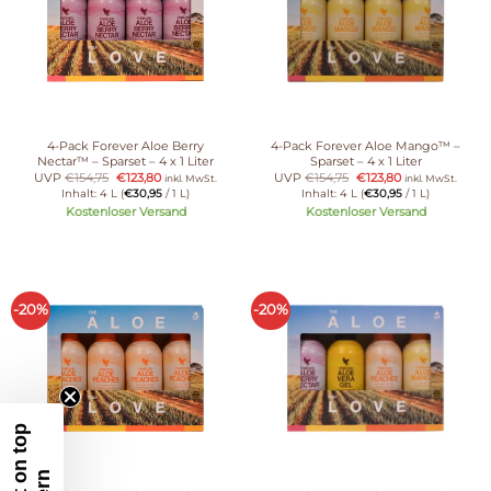
4-Pack Forever Aloe Berry
4-Pack Forever Aloe Mango™ –
Nectar™ – Sparset – 4 x 1 Liter
Sparset – 4 x 1 Liter
UVP
€
154,75
€
123,80
UVP
€
154,75
€
123,80
inkl. MwSt.
inkl. MwSt.
Inhalt: 4 L (
€
30,95
/ 1 L)
Inhalt: 4 L (
€
30,95
/ 1 L)
Kostenloser Versand
Kostenloser Versand
-20%
-20%