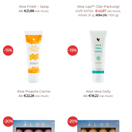
Aloe First® – Spray
Aloe Lips™ (12er Packung)
Ab
€
21,88
UVP
€
57,16
€
42,87
inkl. MwSt.
inkl. MwSt.
Inhalt: 51 g (
€
84,06
/ 100 g)
-15%
-15%
Aloe Propolis Creme
Aloe Vera Gelly
Ab
€
22,28
Ab
€
18,22
inkl. MwSt.
inkl. MwSt.
-20%
-20%