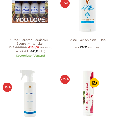
-15%
4-Pack Forever Freedom® –
Aloe Ever-Shield® – Deo
Sparset – 4 x 1 Liter
UVP
€
205,92
€
164,74
Ab
€
8,22
inkl. MwSt.
inkl. MwSt.
Inhalt: 4 L (
€
41,19
/ 1 L)
Kostenloser Versand
-25%
-15%