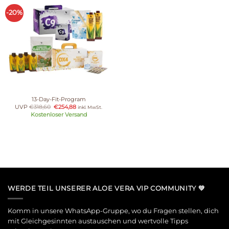
-20%
13-Day-Fit-Program
UVP
€
318,60
€
254,88
inkl. MwSt.
Kostenloser Versand
WERDE TEIL UNSERER ALOE VERA VIP COMMUNITY 💚
Komm in unsere WhatsApp-Gruppe, wo du Fragen stellen, dich
mit Gleichgesinnten austauschen und wertvolle Tipps