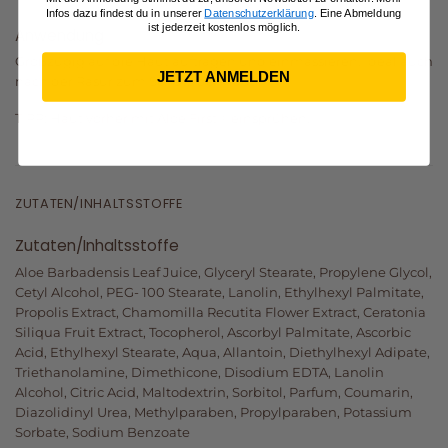
Infos dazu findest du in unserer
Datenschutzerklärung
. Eine Abmeldung
ist jederzeit kostenlos möglich.
Anwendung
Großzügig auf die Haut auftragen und einmassieren. Ideal auch
JETZT ANMELDEN
nach der Rasur zum Schutz der Haut.
TIPP: Haut vorher mit
Aloe First®
einsprühen.
ZUTATEN/INHALTSSTOFFE
Zutaten/Inhaltsstoffe
Aloe Barbadensis Leaf Juice, Glyceryl Stearate, Propylene Glycol,
Cetyl Alcohol, PEG- 100 Stearate, Lanolin, Ethylhexyl Palmitate,
Propolis Extract, Chamomilla Recutita Flower Extract, Ceratonia
Siliqua Fruit Extract, Tocopherol, Ascorbyl Palmitate, Ascorbic
Acid, Ethylhexyl Stearate, Aqua, Allantoin, Diethylhexyl Adipate,
Triethanolamine, Dimethicone, Disodium EDTA, Lanolin
Alcohol, Citric Acid, Maltodextrin, Sorbitol, Parfum, Coumarin,
Diazolidinyl Urea, Methylparaben, Propylparaben, Potassium
Sorbate, Sodium Benzoate