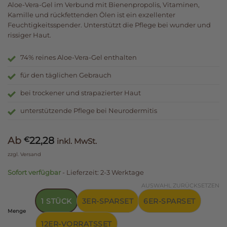
Aloe-Vera-Gel im Verbund mit Bienenpropolis, Vitaminen,
Kamille und rückfettenden Ölen ist ein exzellenter
Feuchtigkeitsspender. Unterstützt die Pflege bei wunder und
rissiger Haut.
74% reines Aloe-Vera-Gel enthalten
für den täglichen Gebrauch
bei trockener und strapazierter Haut
unterstützende Pflege bei Neurodermitis
Ab
22,28
€
inkl. MwSt.
zzgl.
Versand
Sofort verfügbar
- Lieferzeit: 2-3 Werktage
AUSWAHL ZURÜCKSETZEN
1 STÜCK
3ER-SPARSET
6ER-SPARSET
Menge
12ER-VORRATSSET