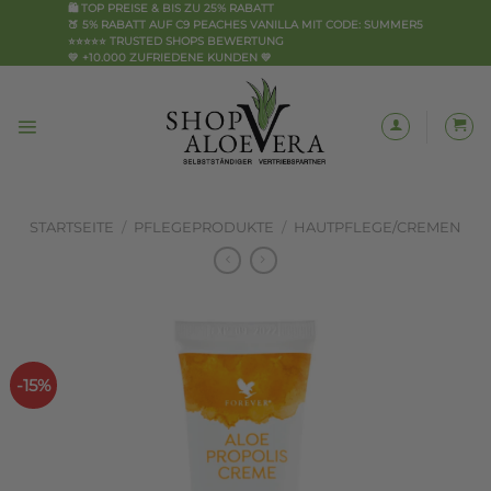
Zum
🛍️ TOP PREISE & BIS ZU 25% RABATT
🍑 5% RABATT AUF C9 PEACHES VANILLA MIT CODE: SUMMER5
Inhalt
⭐⭐⭐⭐⭐ TRUSTED SHOPS BEWERTUNG
springen
💛 +10.000 ZUFRIEDENE KUNDEN 💛
STARTSEITE
/
PFLEGEPRODUKTE
/
HAUTPFLEGE/CREMEN
-15%