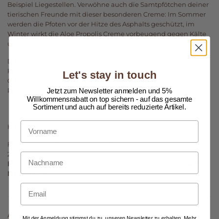
Beispiel Liegestellen. Verwöhne auch die Samtpfötchen deiner
tierischen Freunde mit dieser besonderen Creme: Im Sommer
werden die Pfoten vor der Hitze des Asphalts geschützt, im
Winter wirkt die Aloe Propolis Creme vorbeugend gegen Kälte
und Salz.
Die Aloe Propolis Creme ist auch die perfekte Hand- oder
Fußcreme und beugt übrigens auch Hornhaut vor. Diese
Let's stay in touch
Creme vereint die antiseptische Wirkung von Aloe Vera sowie
Jetzt zum Newsletter anmelden und 5%
Propolis und ist daher auch bestens für unreine Haut geeignet.
Willkommensrabatt on top sichern - auf das gesamte
Sortiment und auch auf bereits reduzierte Artikel.
Vorname
Hergestellt in den USA
Forever Living Products Austria GmbH, Brünner Straße 14, A-
2201 Hagenbrunn
Nachname
FOREVER DIRECT EU B.V., ’t Appeltje 2, 4751 XJ Oud Gastel, The
Netherlands
Email
ANWENDUNG
Mit der Anmeldung stimmst du zu, unseren Newsletter zu erhalten. Mehr