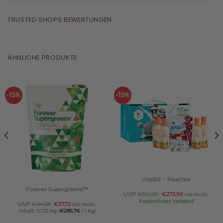
TRUSTED SHOPS BEWERTUNGEN
ÄHNLICHE PRODUKTE
-15%
-15%
Nicht vorrätig
Vital5® – Peaches
Forever Supergreens™
UVP
€
322,30
€
273,96
inkl. MwSt.
Kostenloser Versand
UVP
€
44,38
€
37,72
inkl. MwSt.
Inhalt: 0,132 kg (
€
285,76
/ 1 kg)