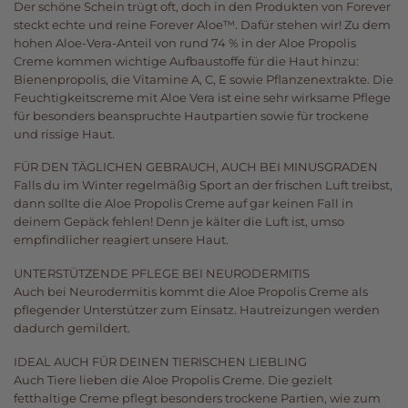
Der schöne Schein trügt oft, doch in den Produkten von Forever
steckt echte und reine Forever Aloe™. Dafür stehen wir! Zu dem
hohen Aloe-Vera-Anteil von rund 74 % in der Aloe Propolis
Creme kommen wichtige Aufbaustoffe für die Haut hinzu:
Bienenpropolis, die Vitamine A, C, E sowie Pflanzenextrakte. Die
Feuchtigkeitscreme mit Aloe Vera ist eine sehr wirksame Pflege
für besonders beanspruchte Hautpartien sowie für trockene
und rissige Haut.
FÜR DEN TÄGLICHEN GEBRAUCH, AUCH BEI MINUSGRADEN
Falls du im Winter regelmäßig Sport an der frischen Luft treibst,
dann sollte die Aloe Propolis Creme auf gar keinen Fall in
deinem Gepäck fehlen! Denn je kälter die Luft ist, umso
empfindlicher reagiert unsere Haut.
UNTERSTÜTZENDE PFLEGE BEI NEURODERMITIS
Auch bei Neurodermitis kommt die Aloe Propolis Creme als
pflegender Unterstützer zum Einsatz. Hautreizungen werden
dadurch gemildert.
IDEAL AUCH FÜR DEINEN TIERISCHEN LIEBLING
Auch Tiere lieben die Aloe Propolis Creme. Die gezielt
fetthaltige Creme pflegt besonders trockene Partien, wie zum