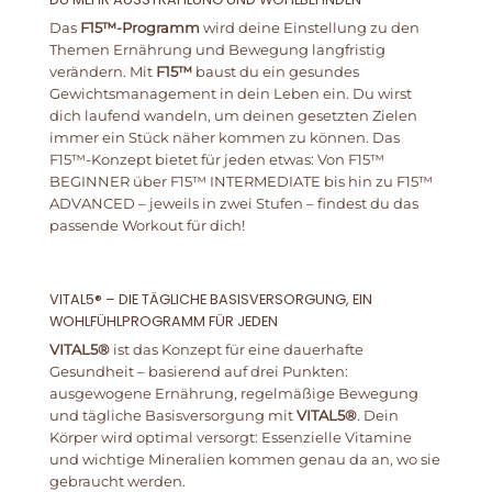
Das
F15™-Programm
wird deine Einstellung zu den
Themen Ernährung und Bewegung langfristig
verändern. Mit
F15™
baust du ein gesundes
Gewichtsmanagement in dein Leben ein. Du wirst
dich laufend wandeln, um deinen gesetzten Zielen
immer ein Stück näher kommen zu können. Das
F15™-Konzept bietet für jeden etwas: Von F15™
BEGINNER über F15™ INTERMEDIATE bis hin zu F15™
ADVANCED – jeweils in zwei Stufen – findest du das
passende Workout für dich!
VITAL5® – DIE TÄGLICHE BASISVERSORGUNG, EIN
WOHLFÜHLPROGRAMM FÜR JEDEN
VITAL5®
ist das Konzept für eine dauerhafte
Gesundheit – basierend auf drei Punkten:
ausgewogene Ernährung, regelmäßige Bewegung
und tägliche Basisversorgung mit
VITAL5®
. Dein
Körper wird optimal versorgt: Essenzielle Vitamine
und wichtige Mineralien kommen genau da an, wo sie
gebraucht werden.