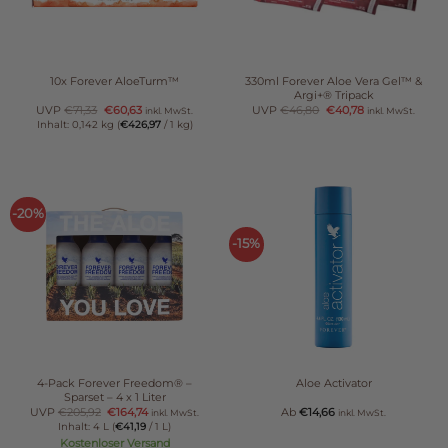
10x Forever AloeTurm™
330ml Forever Aloe Vera Gel™ &
Argi+® Tripack
UVP
€
71,33
€
60,63
UVP
€
46,80
€
40,78
inkl. MwSt.
inkl. MwSt.
Inhalt: 0,142 kg (
€
426,97
/ 1 kg)
-20%
-15%
4-Pack Forever Freedom® –
Aloe Activator
Sparset – 4 x 1 Liter
UVP
€
205,92
€
164,74
Ab
€
14,66
inkl. MwSt.
inkl. MwSt.
Inhalt: 4 L (
€
41,19
/ 1 L)
Kostenloser Versand