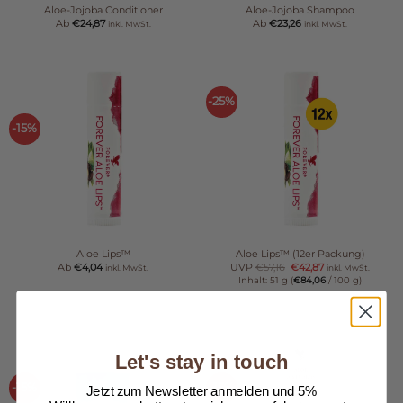
Aloe-Jojoba Conditioner
Aloe-Jojoba Shampoo
Ab
€
24,87
Ab
€
23,26
inkl. MwSt.
inkl. MwSt.
-25%
-15%
Aloe Lips™
Aloe Lips™ (12er Packung)
Ab
€
4,04
UVP
€
57,16
€
42,87
inkl. MwSt.
inkl. MwSt.
Inhalt: 51 g (
€
84,06
/ 100 g)
Let's stay in touch
-15%
-15%
Jetzt zum Newsletter anmelden und 5%