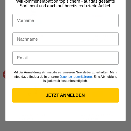
Willkommensrabatt on top sichern - auf das gesamte
Sortiment und auch auf bereits reduzierte Artikel.
Vorname
Nachname
Aloe Liquid Soap
Aloe Moisturizing Lotion
Ab
€
20,69
Ab
€
18,22
inkl. MwSt.
inkl. MwSt.
Email
Mit der Anmeldung stimmst du zu, unseren Newsletter zu erhalten. Mehr
-15%
-15%
Infos dazu findest du in unserer
Datenschutzerklärung
. Eine Abmeldung
ist jederzeit kostenlos möglich.
JETZT ANMELDEN
Aloe MSM Gel
Aloe Propolis Creme
Ab
€
30,36
Ab
€
22,28
inkl. MwSt.
inkl. MwSt.