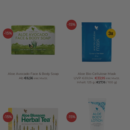
-15%
-15%
Aloe Avocado Face & Body Soap
Aloe Bio-Cellulose Mask
Ab
€
6,56
UVP
€
39,94
€
33,95
inkl. MwSt.
inkl. MwSt.
Inhalt: 125 g (
€
27,16
/ 100 g)
-15%
-15%