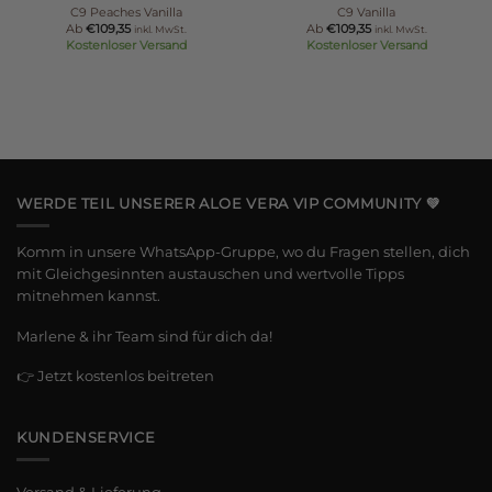
C9 Peaches Vanilla
C9 Vanilla
Ab
€
109,35
Ab
€
109,35
inkl. MwSt.
inkl. MwSt.
Kostenloser Versand
Kostenloser Versand
WERDE TEIL UNSERER ALOE VERA VIP COMMUNITY 💚
Komm in unsere WhatsApp-Gruppe, wo du Fragen stellen, dich
mit Gleichgesinnten austauschen und wertvolle Tipps
mitnehmen kannst.
Marlene & ihr Team sind für dich da!
👉
Jetzt kostenlos beitreten
KUNDENSERVICE