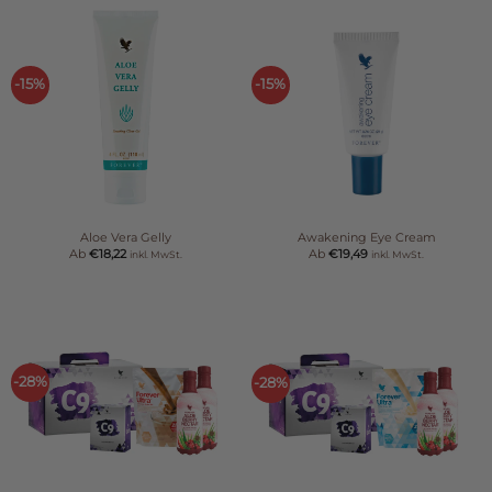
-15%
-15%
Aloe Vera Gelly
Awakening Eye Cream
Ab
€
18,22
Ab
€
19,49
inkl. MwSt.
inkl. MwSt.
-28%
-28%