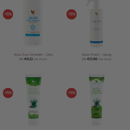
-15%
-15%
Aloe Ever-Shield® – Deo
Aloe First® – Spray
Ab
€
8,22
Ab
€
21,88
inkl. MwSt.
inkl. MwSt.
-15%
-15%