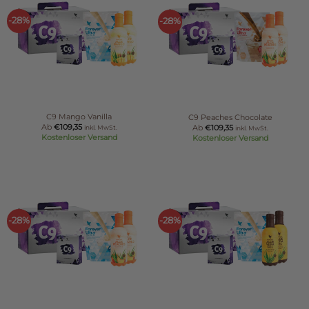
-28%
-28%
C9 Mango Vanilla
C9 Peaches Chocolate
Ab
€
109,35
Ab
€
109,35
inkl. MwSt.
inkl. MwSt.
Kostenloser Versand
Kostenloser Versand
-28%
-28%