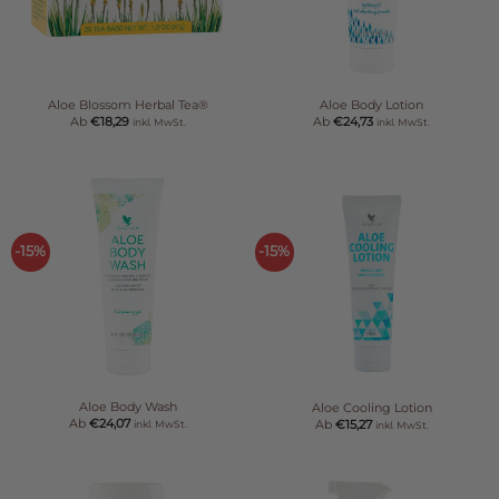
Aloe Blossom Herbal Tea®
Aloe Body Lotion
Ab
€
18,29
Ab
€
24,73
inkl. MwSt.
inkl. MwSt.
-15%
-15%
Aloe Body Wash
Aloe Cooling Lotion
Ab
€
24,07
Ab
€
15,27
inkl. MwSt.
inkl. MwSt.