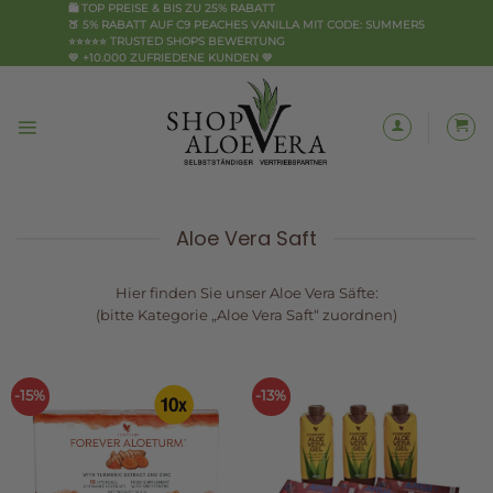
Zum
🛍️ TOP PREISE & BIS ZU 25% RABATT
🍑 5% RABATT AUF C9 PEACHES VANILLA MIT CODE: SUMMER5
Inhalt
⭐⭐⭐⭐⭐ TRUSTED SHOPS BEWERTUNG
springen
💛 +10.000 ZUFRIEDENE KUNDEN 💛
Aloe Vera Saft
Hier finden Sie unser Aloe Vera Säfte:
(bitte Kategorie „Aloe Vera Saft“ zuordnen)
-15%
-13%