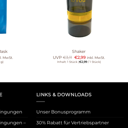
Mask
Shaker
UVP
€
3,11
€
2,99
l. MwSt.
inkl. MwSt.
 g)
Inhalt: 1 Stück (
€
2,99
/ 1 Stück)
E
LINKS & DOWNLOADS
dingungen
Unser Bonusprogramm
ingungen –
30% Rabatt für Vertriebspartner