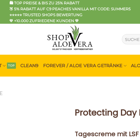
🛍️ TOP PREISE & BIS ZU 25% RABATT
🍑 5% RABATT AUF C9 PEACHES VANILLA MIT CODE: SUMMER5
⭐⭐⭐⭐⭐ TRUSTED SHOPS BEWERTUNG
💛 +10.000 ZUFRIEDENE KUNDEN 💛
Suche
nach:
T
CLEAN9
FOREVER / ALOE VERA GETRÄNKE
AL
E
Protecting Day 
Tagescreme mit LSF 