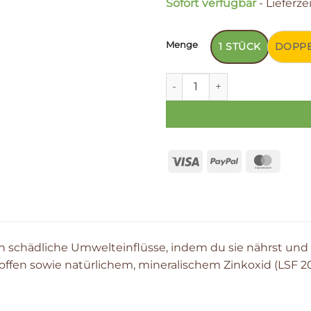
Sofort verfügbar
- Lieferze
Menge
1 STÜCK
DOPPE
Protecting Day Lotion - LSF 
 schädliche Umwelteinflüsse, indem du sie nährst und
ffen sowie natürlichem, mineralischem Zinkoxid (LSF 20