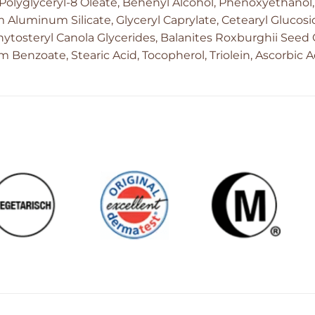
 Polyglyceryl-8 Oleate, Behenyl Alcohol, Phenoxyethanol,
uminum Silicate, Glyceryl Caprylate, Cetearyl Glucosi
Phytosteryl Canola Glycerides, Balanites Roxburghii Seed O
Benzoate, Stearic Acid, Tocopherol, Triolein, Ascorbic A