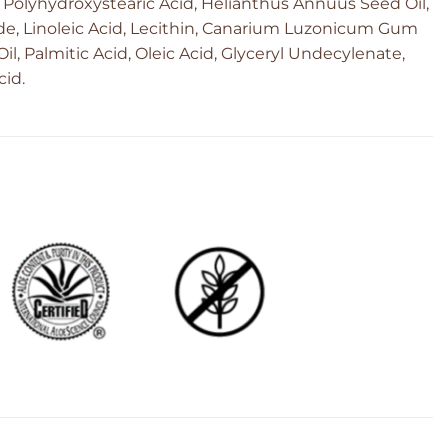
 Polyhydroxystearic Acid, Helianthus Annuus Seed Oil,
de, Linoleic Acid, Lecithin, Canarium Luzonicum Gum
il, Palmitic Acid, Oleic Acid, Glyceryl Undecylenate,
cid.