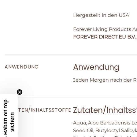
Hergestellt in den USA
Forever Living Products A
FOREVER DIRECT EU B.V., ’
Anwendung
ANWENDUNG
Jeden Morgen nach der Re
5
%
R
a
b
a
t
t
o
n
t
o
p
s
i
c
h
e
r
Zutaten/Inhaltss
ZUTATEN/INHALTSSTOFFE
n
Aqua, Aloe Barbadensis Le
Seed Oil, Butyloctyl Salicy