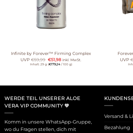
Infinite by Forever™ Firming Complex
Forever
UVP
€
59,99
€
51,98
UVP
inkl. MwSt.
Inhalt: 29 g (
€
179,24
/ 100 g)
Inh
WERDE TEIL UNSERER ALOE
KUNDENSE
VERA VIP COMMUNITY 💚
Versand & L
Komm in unsere WhatsApp-Gruppe,
Bezahlung
wo du Fragen stellen, dich mit