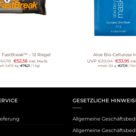
 FastBreak™ – 12 Riegel
Aloe Bio-Cellulose 
€
61,78
€
52,56
UVP
€
39,94
€
33,95
inkl. MwSt.
ink
alt: 0,672 kg (
€
78,21
/ 1 kg)
Inhalt: 125 g (
€
27,16
/ 100
RVICE
GESETZLICHE HINWEIS
ieferung
Allgemeine Geschäftsbe
Allgemeine Geschäftsbed