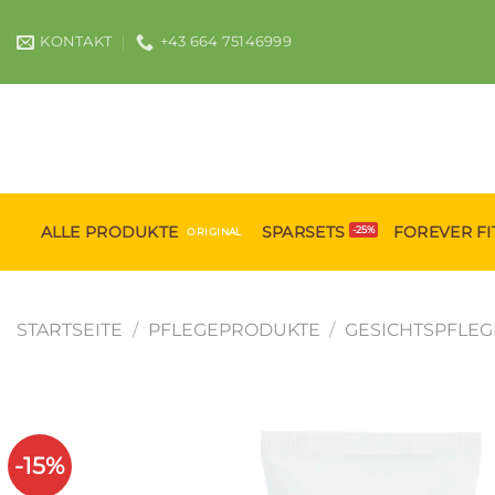
Zum
Inhalt
KONTAKT
+43 664 75146999
springen
ALLE PRODUKTE
SPARSETS
FOREVER FI
STARTSEITE
/
PFLEGEPRODUKTE
/
GESICHTSPFLEG
-15%