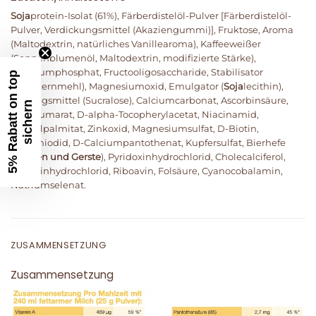
Soja
protein-Isolat (61%), Färberdistelöl-Pulver [Färberdistelöl-
Pulver, Verdickungsmittel (Akaziengummi)], Fruktose, Aroma
(Maltodextrin, natürliches Vanillearoma), Kaffeeweißer
(Sonnenblumenöl, Maltodextrin, modifizierte Stärke),
Trikaliumphosphat, Fructooligosaccharide, Stabilisator
5
%
R
a
b
a
t
t
o
n
t
o
p
s
i
c
h
e
r
(Guarkernmehl), Magnesiumoxid, Emulgator (
Soja
lecithin),
Süßungsmittel (Sucralose), Calciumcarbonat, Ascorbinsäure,
n
Eisenfumarat, D-alpha-Tocopherylacetat, Niacinamid,
Retinylpalmitat, Zinkoxid, Magnesiumsulfat, D-Biotin,
Kaliumiodid, D-Calciumpantothenat, Kupfersulfat, Bierhefe
(
Weizen und Gerste
), Pyridoxinhydrochlorid, Cholecalciferol,
Thiaminhydrochlorid, Riboavin, Folsäure, Cyanocobalamin,
Natriumselenat.
ZUSAMMENSETZUNG
Zusammensetzung