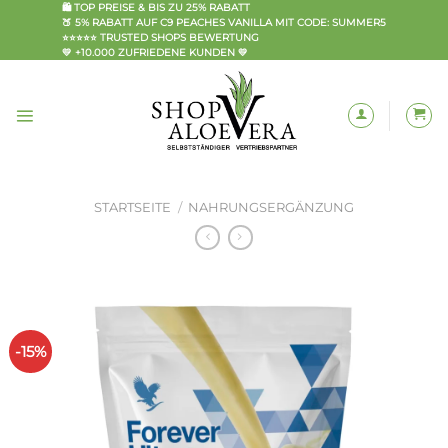
Zum
🛍️ TOP PREISE & BIS ZU 25% RABATT
🍑 5% RABATT AUF C9 PEACHES VANILLA MIT CODE: SUMMER5
Inhalt
⭐⭐⭐⭐⭐ TRUSTED SHOPS BEWERTUNG
springen
💛 +10.000 ZUFRIEDENE KUNDEN 💛
STARTSEITE
/
NAHRUNGSERGÄNZUNG
-15%