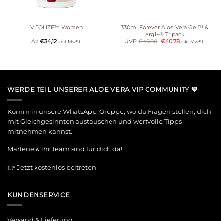
VITOLIZE™ Women
330ml Forever Aloe Vera Gel™ &
Argi+® Tripack
Ab
€
34,12
UVP
€
46,80
€
40,78
inkl. MwSt.
inkl. MwSt.
WERDE TEIL UNSERER ALOE VERA VIP COMMUNITY 💚
Komm in unsere WhatsApp-Gruppe, wo du Fragen stellen, dich
mit Gleichgesinnten austauschen und wertvolle Tipps
mitnehmen kannst.
Marlene & ihr Team sind für dich da!
👉
Jetzt kostenlos beitreten
KUNDENSERVICE
Versand & Lieferung