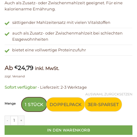
Auch als Zusatz- oder Zwischenmahlzeit geeignet. Für eine
kalorienarme Ernährung.
sättigender Mahlzeitersatz mit vielen Vitalstoffen
auch als Zusatz- oder Zwischenmahlzeit bei schlechten
Essgewohnheiten
bietet eine vollwertige Proteinzufuhr
Ab
24,79
€
inkl. MwSt.
zzgl.
Versand
Sofort verfügbar
- Lieferzeit: 2-3 Werktage
AUSWAHL ZURÜCKSETZEN
Menge
1 STÜCK
DOPPELPACK
3ER-SPARSET
Forever Ultra™ Vanilla Shake Mix Menge
IN DEN WARENKORB