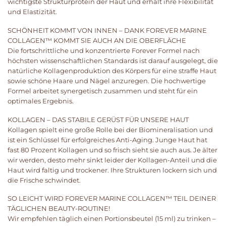
wichtigste Strukturprotein der Haut und erhält ihre Flexibilität
und Elastizität.
SCHÖNHEIT KOMMT VON INNEN – DANK FOREVER MARINE
COLLAGEN™ KOMMT SIE AUCH AN DIE OBERFLÄCHE
Die fortschrittliche und konzentrierte Forever Formel nach
höchsten wissenschaftlichen Standards ist darauf ausgelegt, die
natürliche Kollagenproduktion des Körpers für eine straffe Haut
sowie schöne Haare und Nägel anzuregen. Die hochwertige
Formel arbeitet synergetisch zusammen und steht für ein
optimales Ergebnis.
KOLLAGEN – DAS STABILE GERÜST FÜR UNSERE HAUT
Kollagen spielt eine große Rolle bei der Biomineralisation und
ist ein Schlüssel für erfolgreiches Anti-Aging. Junge Haut hat
fast 80 Prozent Kollagen und so frisch sieht sie auch aus. Je älter
wir werden, desto mehr sinkt leider der Kollagen-Anteil und die
Haut wird faltig und trockener. Ihre Strukturen lockern sich und
die Frische schwindet.
SO LEICHT WIRD FOREVER MARINE COLLAGEN™ TEIL DEINER
TÄGLICHEN BEAUTY-ROUTINE!
Wir empfehlen täglich einen Portionsbeutel (15 ml) zu trinken –