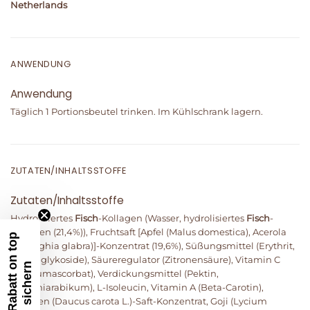
Netherlands
ANWENDUNG
Anwendung
Täglich 1 Portionsbeutel trinken. Im Kühlschrank lagern.
ZUTATEN/INHALTSSTOFFE
Zutaten/Inhaltsstoffe
Hydrolisiertes
Fisch
-Kollagen (Wasser, hydrolisiertes
Fisch
-
Kollagen (21,4%)), Fruchtsaft [Apfel (Malus domestica), Acerola
5
%
R
a
b
a
t
t
o
n
t
o
p
s
i
c
h
e
r
(Malpighia glabra)]-Konzentrat (19,6%), Süßungsmittel (Erythrit,
Steviolglykoside), Säureregulator (Zitronensäure), Vitamin C
n
(Natriumascorbat), Verdickungsmittel (Pektin,
Gummiarabikum), L-Isoleucin, Vitamin A (Beta-Carotin),
Karotten (Daucus carota L.)-Saft-Konzentrat, Goji (Lycium