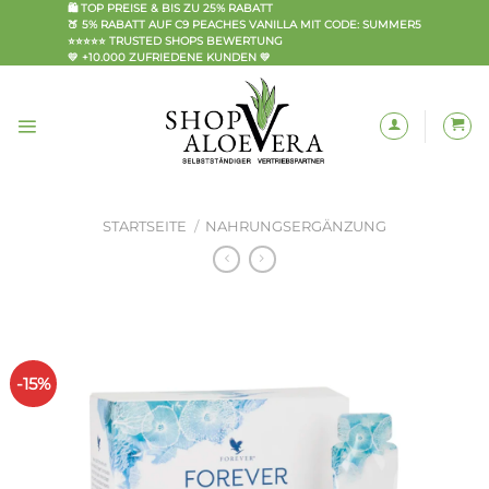
Zum
🛍️ TOP PREISE & BIS ZU 25% RABATT
🍑 5% RABATT AUF C9 PEACHES VANILLA MIT CODE: SUMMER5
Inhalt
⭐⭐⭐⭐⭐ TRUSTED SHOPS BEWERTUNG
springen
💛 +10.000 ZUFRIEDENE KUNDEN 💛
STARTSEITE
/
NAHRUNGSERGÄNZUNG
-15%