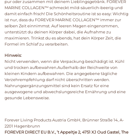
pur oder zusammen mit deinem Lieblingsgetränk. FOREVER
MARINE COLLAGEN™ schmeckt mild-säuerlich-beerig und
damit einfach frisch! Die Schönheitsroutine ist so easy: Wichtig
ist nur, dass du FOREVER MARINE COLLAGEN™ immer zur
selben Zeit einnimmst. Auf leeren Magen eingenommen,
unterstützt du deinen Körper dabei, die Aufnahme zu
maximieren. Trinkst du es abends, hat dein Körper Zeit, die
Formel im Schlaf zu verarbeiten.
Hinweis:
Nicht verwenden, wenn die Verpackung beschädigt ist. Kühl
und trocken aufbewahren.Außerhalb der Reichweite von
kleinen Kindern aufbewahren. Die angegebene tägliche
Verzehrempfehlung darf nicht überschritten werden.
Nahrungsergänzungsmittel sind kein Ersatz für eine
ausgewogene und abwechslungsreiche Ernährung und eine
gesunde Lebensweise.
Forever Living Products Austria GmbH, Brünner Straße 14, A-
2201 Hagenbrunn
FOREVER DIRECT EU B.V., ’t Appeltje 2, 4751 XJ Oud Gastel, The