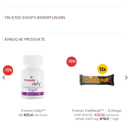
TRUSTED SHOPS BEWERTUNGEN
ÄHNLICHE PRODUKTE
-15%
-15%
Forever Daily™
Forever FastBreak™ – 12 Riegel
Ab
€
21,41
UVP
€
61,78
€
52,56
inkl. MwSt.
inkl. MwSt.
Inhalt: 0,672 kg (
€
78,21
/ 1 kg)