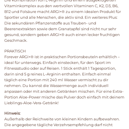
Die Kombination von L-Arginin und einem ausgeklügelten
Vitaminkomplex aus den wertvollen Vitaminen C, K2, D3, B6,
B12 und Folsäure macht ARGI+® zu einem idealen Produkt für
Sportler und alle Menschen, die aktiv sind. Ein weiteres Plus:
Die sekundären Pflanzenstoffe aus Trauben- und
Beerenextrakten sowie dem Granatapfel sind nicht nur sehr
gesund, sondern geben ARGI+® auch einen lecker fruchtigen
Geschmack.
PRAKTISCH
Forever ARGI+® ist in praktischen Portionsbeuteln erhältlich –
ideal für unterwegs. Einfach einstecken, für den Sport im
Fitnessstudio oder auf Reisen. 1 Stick enthält 1 Tagesportion,
darin sind 5 g reines L-Arginin enthalten. Einfach einmal
täglich eine Portion mit 240 ml Wasser vermischt zu dir
nehmen. Du kannst die Wassermenge auch individuell
anpassen oder mit anderen Getränken mischen. Für eine Extra-
Portion Aloe-Power mische das Pulver doch einfach mit deinem
Lieblings-Aloe-Vera-Getränk!
Hinweis:
Außerhalb der Reichweite von kleinen Kindern aufbewahren.
Die angegebene tägliche Verzehrsempfehlung darf nicht