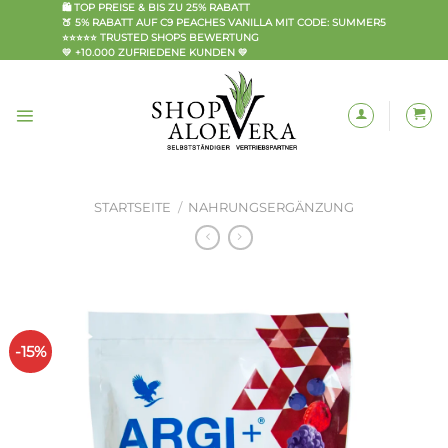
Zum
🛍️ TOP PREISE & BIS ZU 25% RABATT
🍑 5% RABATT AUF C9 PEACHES VANILLA MIT CODE: SUMMER5
Inhalt
⭐⭐⭐⭐⭐ TRUSTED SHOPS BEWERTUNG
springen
💛 +10.000 ZUFRIEDENE KUNDEN 💛
STARTSEITE
/
NAHRUNGSERGÄNZUNG
-15%