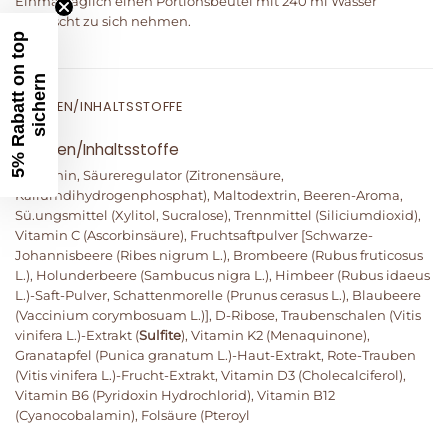
Einmal täglich einen Portionsbeutel mit 240 ml Wasser
vermischt zu sich nehmen.
5
%
R
a
b
a
t
t
o
n
t
o
p
s
i
c
h
e
r
n
ZUTATEN/INHALTSSTOFFE
Zutaten/Inhaltsstoffe
L-Arginin, Säureregulator (Zitronensäure,
Kaliumdihydrogenphosphat), Maltodextrin, Beeren-Aroma,
Sü.ungsmittel (Xylitol, Sucralose), Trennmittel (Siliciumdioxid),
Vitamin C (Ascorbinsäure), Fruchtsaftpulver [Schwarze-
Johannisbeere (Ribes nigrum L.), Brombeere (Rubus fruticosus
L.), Holunderbeere (Sambucus nigra L.), Himbeer (Rubus idaeus
L.)-Saft-Pulver, Schattenmorelle (Prunus cerasus L.), Blaubeere
(Vaccinium corymbosuam L.)], D-Ribose, Traubenschalen (Vitis
vinifera L.)-Extrakt (
Sulfite
), Vitamin K2 (Menaquinone),
Granatapfel (Punica granatum L.)-Haut-Extrakt, Rote-Trauben
(Vitis vinifera L.)-Frucht-Extrakt, Vitamin D3 (Cholecalciferol),
Vitamin B6 (Pyridoxin Hydrochlorid), Vitamin B12
(Cyanocobalamin), Folsäure (Pteroyl