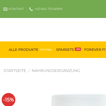
Zum
Inhalt
KONTAKT
+43 664 75146999
springen
ALLE PRODUKTE
SPARSETS
FOREVER FI
STARTSEITE
/
NAHRUNGSERGÄNZUNG
-15%