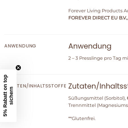
Forever Living Products A
FOREVER DIRECT EU B.V., ’
Anwendung
ANWENDUNG
2 – 3 Presslinge pro Tag m
5
%
R
a
b
a
t
t
o
n
t
o
p
s
i
c
h
e
r
Zutaten/Inhaltss
ZUTATEN/INHALTSSTOFFE
n
Süßungsmittel (Sorbitol),
Trennmittel (Magnesiumste
**Glutenfrei.