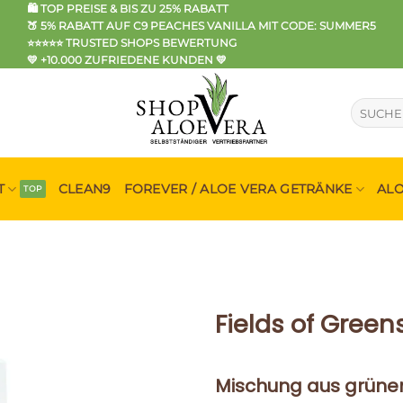
🛍️ TOP PREISE & BIS ZU 25% RABATT
🍑 5% RABATT AUF C9 PEACHES VANILLA MIT CODE: SUMMER5
⭐⭐⭐⭐⭐ TRUSTED SHOPS BEWERTUNG
💛 +10.000 ZUFRIEDENE KUNDEN 💛
Suche
nach:
T
CLEAN9
FOREVER / ALOE VERA GETRÄNKE
AL
Fields of Green
Mischung aus grünem