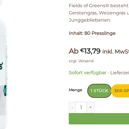
Fields of Greens® beste
Gerstengras, Weizengras und
Junggebliebenen.
Inhalt: 80 Presslinge
Ab
13,79
€
inkl. MwSt
zzgl.
Versand
Sofort verfügbar
- Lieferze
Menge
1 STÜCK
3ER-S
Fields of Greens® Menge