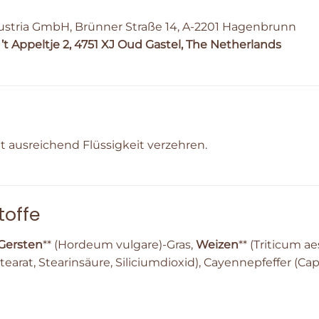
ustria GmbH, Brünner Straße 14, A-2201 Hagenbrunn
t Appeltje 2, 4751 XJ Oud Gastel, The Netherlands
it ausreichend Flüssigkeit verzehren.
toffe
Gersten
** (Hordeum vulgare)-Gras,
Weizen
** (Triticum a
arat, Stearinsäure, Siliciumdioxid), Cayennepfeffer (Ca